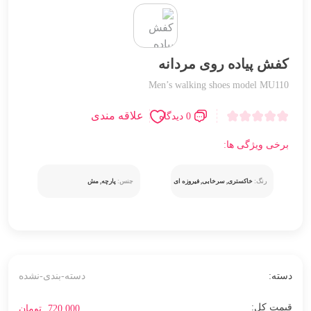
کفش پیاده روی مردانه
Men’s walking shoes model MU110
علاقه مندی
0 دیدگاه
برخی ویژگی ها:
رنگ:
خاکستری, سرخابی, فیروزه ای
جنس:
پارچه, مش
دسته:
دسته-بندی-نشده
720,000
تومان