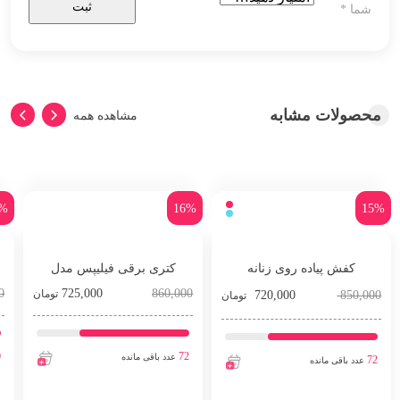
شما
*
محصولات مشابه
مشاهده همه
5%
16%
15%
کفش پیاده روی زنانه
کتری برقی فیلیپس مدل
0
725,000
HD9350
860,000
تومان
720,000
850,000
تومان
0
72
عدد باقی مانده
72
عدد باقی مانده