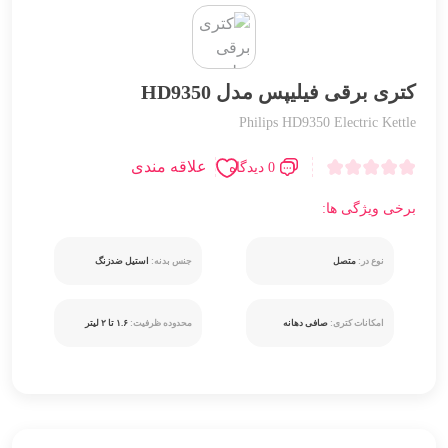
کتری برقی فیلیپس مدل HD9350
Philips HD9350 Electric Kettle
علاقه مندی
0 دیدگاه
برخی ویژگی ها:
نوع در:
متصل
جنس بدنه:
استیل ضدزنگ
امکانات کتری:
صافی دهانه
محدوده ظرفیت:
۱.۶ تا ۲ لیتر