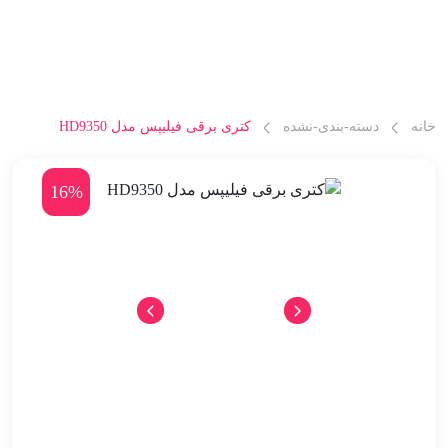
خانه
دسته-بندی-نشده
کتری برقی فیلیپس مدل HD9350
16%