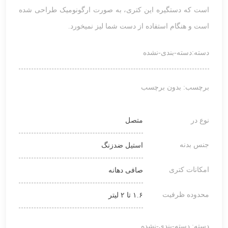
است که دستگیره این کتری، به صورت ارگونومیک طراحی شده
است و هنگام استفاده از دست شما لیز نمیخورد.
دسته:
دسته-بندی-نشده
برچسب: بدون برچسب
نوع در
متصل
جنس بدنه
استیل ضدزنگ
امکانات کتری
صافی دهانه
محدوده ظرفیت
۱.۶ تا ۲ لیتر
دسته:
دسته-بندی-نشده