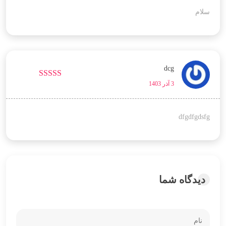
سلام
dcg
3 آذر 1403
نمره
5
از 5
dfgdfgdsfg
دیدگاه شما