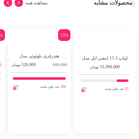
محصولات مشابه
مشاهده همه
2%
13%
هندزفری بلوتوثی مدل
لپتاپ 13.3 اینچی اپل مدل
0
AirPods Pro. 2nd Generation
520,000
600,000
تومان
MacBook Air MGN63
53,990,000
تومان
0
100
عدد باقی مانده
25
عدد باقی مانده