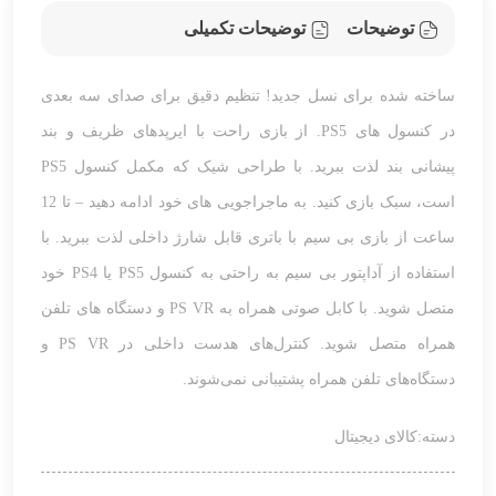
توضیحات
توضیحات تکمیلی
ساخته شده برای نسل جدید! تنظیم دقیق برای صدای سه بعدی
در کنسول های PS5. از بازی راحت با ایرپدهای ظریف و بند
پیشانی بند لذت ببرید. با طراحی شیک که مکمل کنسول PS5
است، سبک بازی کنید.
به ماجراجویی های خود ادامه دهید – تا 12
ساعت از بازی بی سیم با باتری قابل شارژ داخلی لذت ببرید.
با
استفاده از آداپتور بی سیم به راحتی به کنسول PS5 یا PS4 خود
متصل شوید.
با کابل صوتی همراه به PS VR و دستگاه های تلفن
همراه متصل شوید.
کنترل‌های هدست داخلی در PS VR و
دستگاه‌های تلفن همراه پشتیبانی نمی‌شوند.
دسته:
کالای دیجیتال