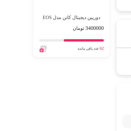
دوربین دیجیتال کانن مدل EOS
3400000
90D
تومان
62
عدد باقی مانده