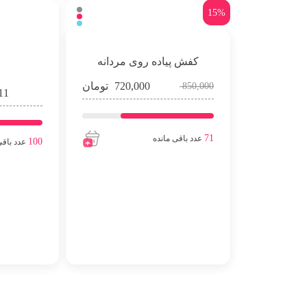
15%
کفش پیاده روی مردانه
720,000
تومان
850,000
11
71
عدد باقی مانده
100
عدد باقی