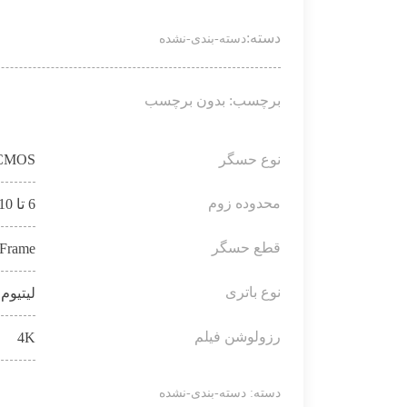
دسته:
دسته-بندی-نشده
برچسب: بدون برچسب
نوع حسگر
CMOS
محدوده زوم
6 تا 10 برابر بزرگنمایی
قطع حسگر
 Frame
نوع باتری
لیتیوم 
رزولوشن فیلم
4K
دسته:
دسته-بندی-نشده