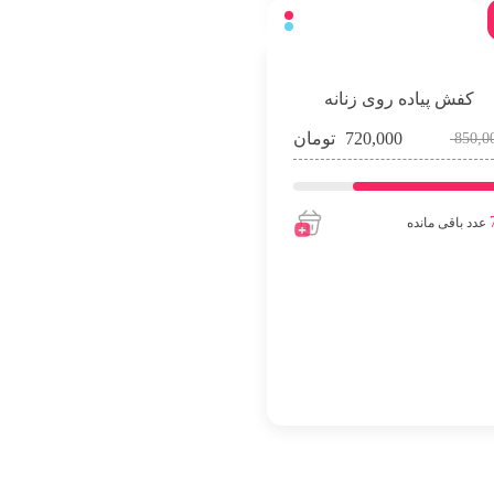
کفش پیاده روی زنانه
720,000
تومان
850,0
عدد باقی مانده