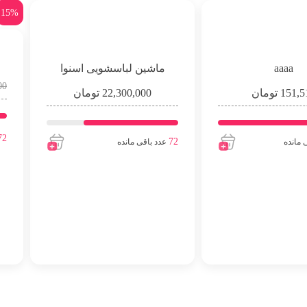
15%
aaaa
ماشین لباسشویی اسنوا
00
151,5
تومان
22,300,000
تومان
72
72
 مانده
عدد باقی مانده