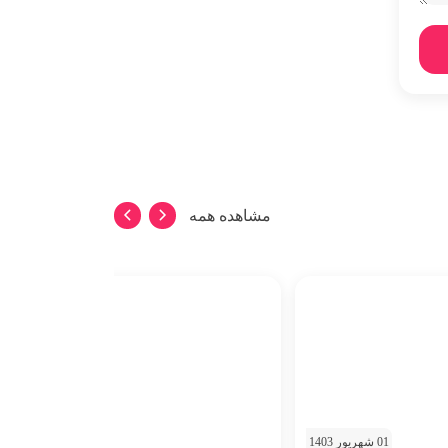
مشاهده همه
01 شهریور 1403
01 شهریور 1403