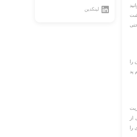
نید
لینکدین
گشت
حتی
 را
 پد
ه مدیریت
 از
ازی را