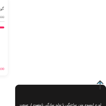
گوش
000
100
لورم ایپسوم متن ساختگی با تولید سادگی نامفهوم از صنعت