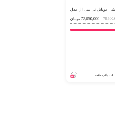
ی موبایل تی سی ال مدل
40 SE
72,050,000
تومان
78,500,
عدد باقی مانده