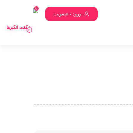
0
ورود / عضویت
شگفت انگیزها